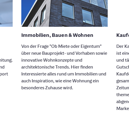
Immobilien, Bauen & Wohnen
Kauf
Von der Frage "Ob Miete oder Eigentum"
Der K
über neue Bauprojekt- und Vorhaben sowie
ist ei
itung.
innovative Wohnkonzepte und
und tä
und
architektonische Trends. Hier finden
Gutsch
port
Interessierte alles rund um Immobilien und
Kaufd
auch Inspiration, wie eine Wohnung ein
gesam
besonderes Zuhause wird.
Zeitun
theme
abgen
Market