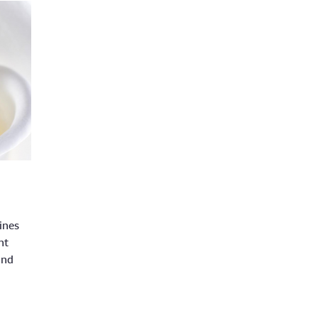
ines
nt
und