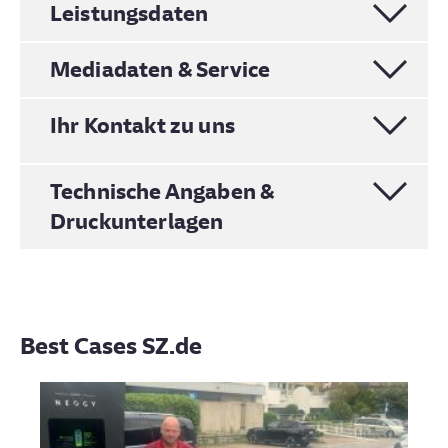
Leistungsdaten
Mobiles Leben / Rubrikenmarkt
Mediadaten & Service
Verkaufsunterlage mobile faszination
Ihr Kontakt zu uns
Technische Angaben &
Druckunterlagen
Technische Angaben
Technische Angaben mobile faszination
Best Cases SZ.de
kfz-anzeigen@sz.de
mobile faszination