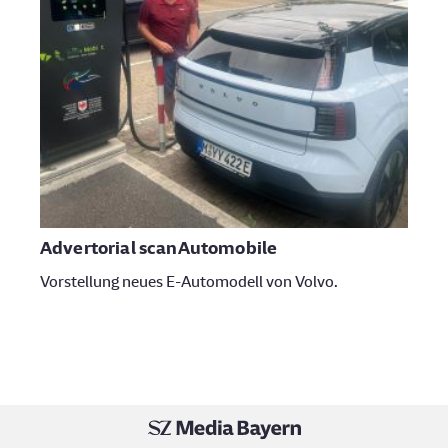
Advertorial scanAutomobile
Meh
Vorstellung neues E-Automodell von Volvo.
Lass
insp